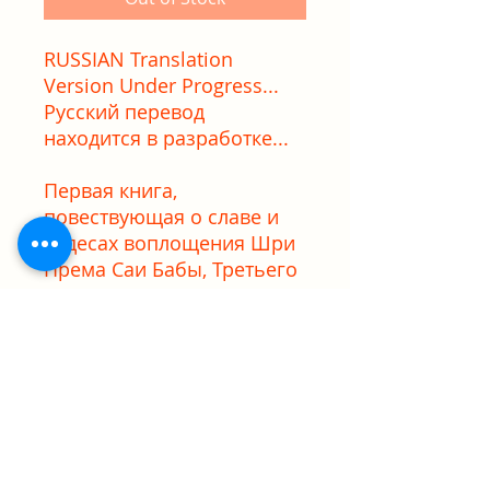
RUSSIAN Translation
Version Under Progress...
Русский перевод
находится в разработке...
Первая книга,
повествующая о славе и
чудесах воплощения Шри
Према Саи Бабы, Третьего
Аватара из Аватаров Саи.
PRODUCT INFO
I'm a product detail. I'm a great
RETURN & REFUND POLICY
place to add more information
about your product such as sizing,
material, care and cleaning
I’m a Return and Refund policy. I’m